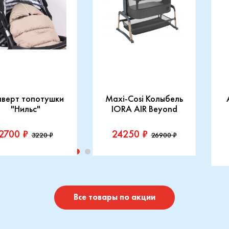
нверт топотушки
Maxi-Cosi Колыбель
"Нильс"
IORA AIR Beyond
2700 ₽
24250 ₽
3220 ₽
26900 ₽
изводитель::
Производитель::
отушки
Maxi-Cosi
П
I
Купить
Купить
Все товары по акции