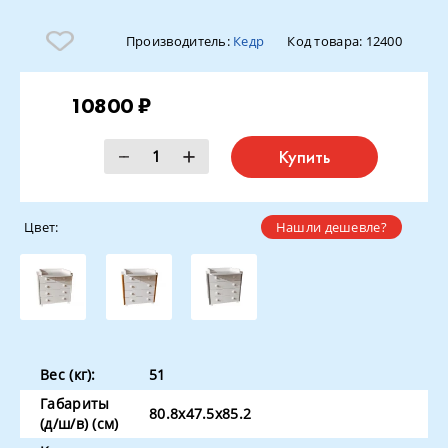
Производитель:
Кедр
Код товара:
12400
10800 ₽
Купить
Цвет:
Нашли дешевле?
Вес (кг):
51
Габариты
80.8х47.5х85.2
(д/ш/в) (см)