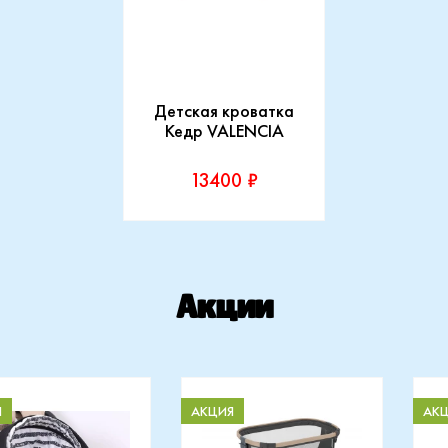
Детская кроватка
Кедр VALENCIA
13400 ₽
Производитель:
Кедр
Акции
Купить
Я
АКЦИЯ
АК