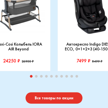
xi-Cosi Колыбель IORA
Автокресло Indigo DIE
AIR Beyond
ECO, 0+1+2+3 (40-150
24250 ₽
7499 ₽
26900 ₽
8499 ₽
зводитель::
Производитель::
-Cosi
Indigo
Купить
Купить
Все товары по акции