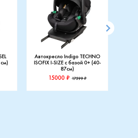
SEL
Автокресло Indigo TECHNO
АВТ
 см)
ISOFIX I-SIZE c базой 0+ (40-
87см)
15000 ₽
17599 ₽
Производитель::
Произ
Indigo
Rant
Купить