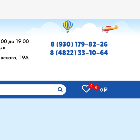
0:00 до 19:00
8 (930) 179-82-26
ых
8 (4822) 33-10-64
овского, 19А
0
0
0