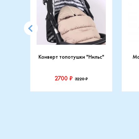
CARRY
Конверт топотушки "Нильс"
Ma
2700 ₽
3220 ₽
Производитель::
Прои
Топотушки
Maxi
Купить