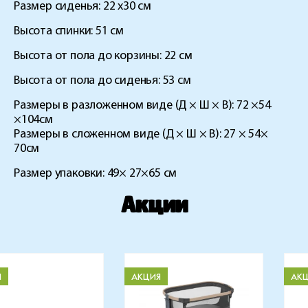
Размер сиденья: 22 х30 см
Высота спинки: 51 см
Высота от пола до корзины: 22 см
Высота от пола до сиденья: 53 см
Размеры в разложенном виде (Д × Ш × В): 72 ×54
×104см
Размеры в сложенном виде (Д × Ш × В): 27 × 54×
70см
Размер упаковки: 49× 27×65 см
Акции
Я
АКЦИЯ
АК