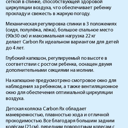
сеткой в спинке, способствующей здоровой
циркуляции воздуха, что обеспечивает ребенку
прохладу и свежесть в жаркую погоду.
Механическая регулировка спинки в 3 положениях
(сидя, полулёжа, лёжа), большое спальное место
(90x30 см) и максимальная нагрузка 22 кг
делает
Carbon
Rx
идеальном вариантом для детей
до 4 лет.
Глубокий капюшон, регулируемый по высоте в
соответствии с ростом ребенка, оснащен двумя
дополнительными секциями на молнии.
На капюшоне предусмотрено смотровое окно для
наблюдения за ребенком, а также вентиляционное
окно для обеспечения оптимальной циркуляции
воздуха.
Детская коляска
Carbon
Rx
обладает
маневренностью, плавностью хода и отличной
проходимостью. Все благодаря большим задним
колёсам (21см), передним поворотным колесам с