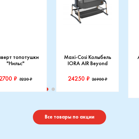
нверт топотушки
Maxi-Cosi Колыбель
"Нильс"
IORA AIR Beyond
2700 ₽
24250 ₽
3220 ₽
26900 ₽
изводитель::
Производитель::
отушки
Maxi-Cosi
П
I
Купить
Купить
Все товары по акции