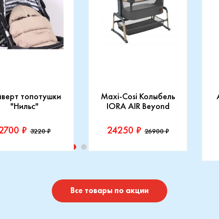
нверт топотушки
Maxi-Cosi Колыбель
"Нильс"
IORA AIR Beyond
2700 ₽
24250 ₽
3220 ₽
26900 ₽
изводитель::
Производитель::
отушки
Maxi-Cosi
П
I
Купить
Купить
Все товары по акции