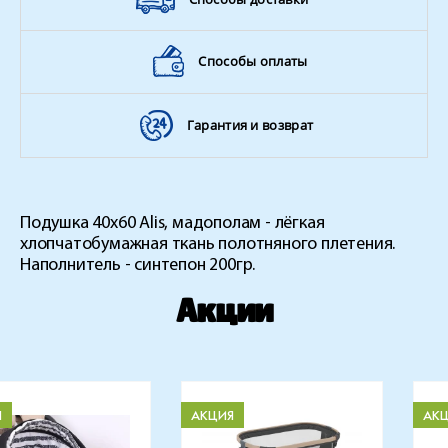
Способы оплаты
Гарантия и возврат
Подушка 40х60 Alis, мадополам - лёгкая
хлопчатобумажная ткань полотняного плетения.
Наполнитель - синтепон 200гр.
Акции
Я
АКЦИЯ
АК