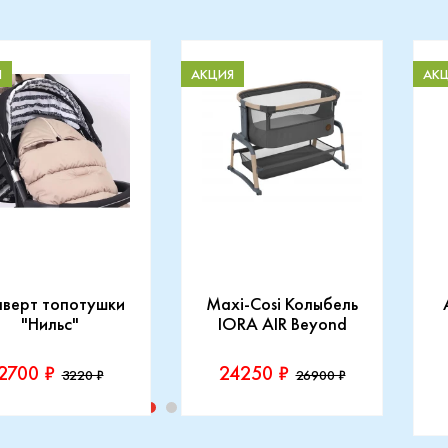
Я
АКЦИЯ
АК
нверт топотушки
Maxi-Cosi Колыбель
"Нильс"
IORA AIR Beyond
2700 ₽
24250 ₽
3220 ₽
26900 ₽
изводитель::
Производитель::
отушки
Maxi-Cosi
П