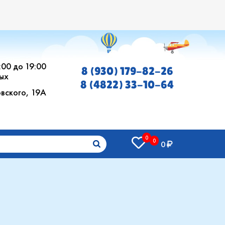
0:00 до 19:00
8 (930) 179-82-26
ых
8 (4822) 33-10-64
овского, 19А
0
0
0