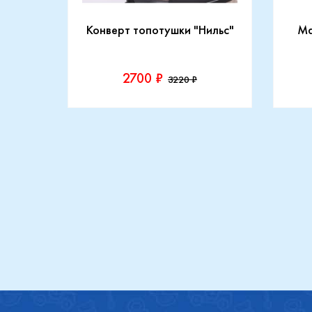
CARRY
Конверт топотушки "Нильс"
Ma
2700 ₽
3220 ₽
Производитель::
Прои
Топотушки
Maxi
Купить