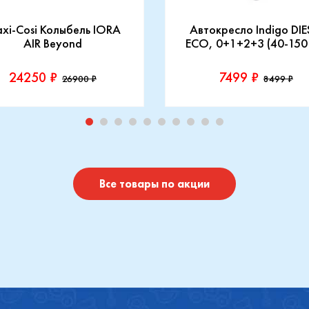
xi-Cosi Колыбель IORA
Автокресло Indigo DIE
AIR Beyond
ECO, 0+1+2+3 (40-150
24250 ₽
7499 ₽
26900 ₽
8499 ₽
зводитель::
Производитель::
-Cosi
Indigo
Купить
Купить
Все товары по акции