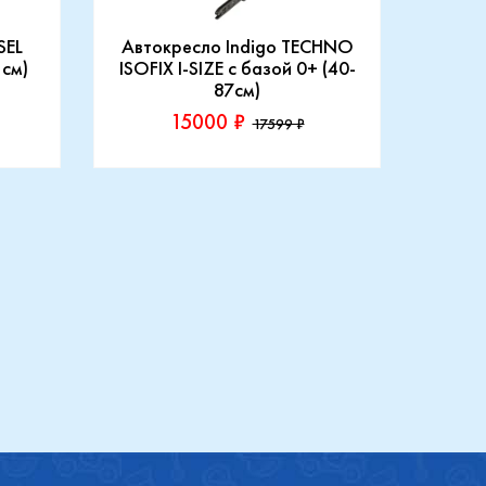
SEL
Автокресло Indigo TECHNO
АВТ
 см)
ISOFIX I-SIZE c базой 0+ (40-
87см)
15000 ₽
17599 ₽
Производитель::
Произ
Indigo
Rant
Купить