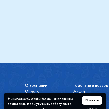
Топотушки
Maxi
Купить
О компании
Гарантии и возвра
Оплата
Акции
Доставка
Мы используем файлы cookie и аналогичные
Принять
технологии, чтобы улучшить работу сайта,
проанализировать трафик и показывать
Позже