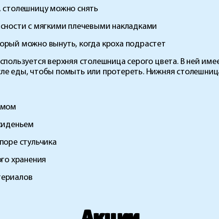
, столешницу можно снять
асности с мягкими плечевыми накладками
орый можно вынуть, когда кроха подрастет
пользуется верхняя столешница серого цвета. В ней име
ле еды, чтобы помыть или протереть. Нижняя столешница 
змом
 сиденьем
поре стульчика
ого хранения
териалов
Акции