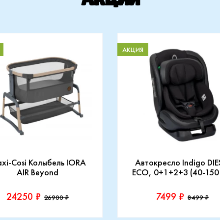
АКЦИЯ
xi-Cosi Колыбель IORA
Автокресло Indigo DIE
AIR Beyond
ECO, 0+1+2+3 (40-150
24250 ₽
7499 ₽
26900 ₽
8499 ₽
зводитель::
Производитель::