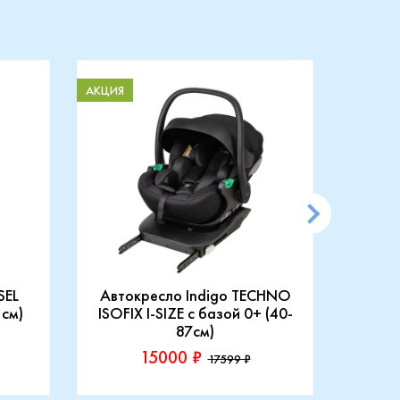
АКЦИЯ
АКЦИЯ
SEL
Автокресло Indigo TECHNO
АВТ
 см)
ISOFIX I-SIZE c базой 0+ (40-
87см)
15000 ₽
17599 ₽
Производитель::
Произ