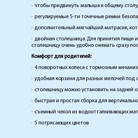
·
чтобы придвинуть малыша к общему столу
·
регулируемые 5-ти точечные ремни безоп
·
дополнительный мягчайший матрасик, кот
·
двойная столешница. Для принятия пищи ис
столешницу очень удобно снимать сразу пос
Комфорт для родителей:
·
4 поворотных колеса с тормозным механи
·
удобная корзина для разных мелочей под
·
столешницу можно установить на задней о
·
быстрая и простая сборка для вертикальн
·
съемный чехол из водоотталкивающих ма
·
5 потрясающих цветов