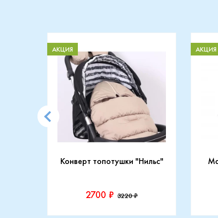
АКЦИЯ
АКЦИЯ
CARRY
Конверт топотушки "Нильс"
Ma
2700 ₽
3220 ₽
Производитель::
Прои