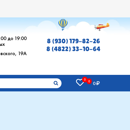
0:00 до 19:00
8 (930) 179-82-26
ых
8 (4822) 33-10-64
овского, 19А
0
0
0