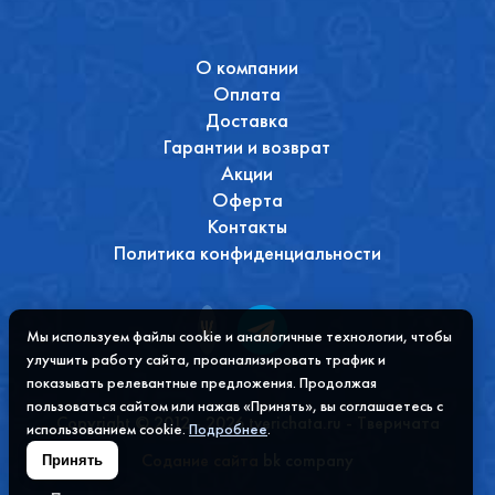
О компании
Оплата
Доставка
Гарантии и возврат
Акции
Оферта
Контакты
Политика конфиденциальности
Мы используем файлы cookie и аналогичные технологии, чтобы
улучшить работу сайта, проанализировать трафик и
показывать релевантные предложения. Продолжая
пользоваться сайтом или нажав «Принять», вы соглашаетесь с
Copyright © 2012 - 2026 tverichata.ru - Тверичата
использованием cookie.
Подробнее
.
Содание сайта
bk company
Принять