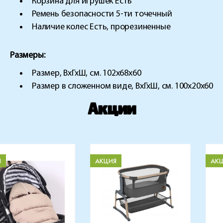
Корзина для игрушек Есть
Ремень безопасности 5-ти точечный
Наличие колес Есть, прорезиненные
Размеры:
Размер, ВхГхШ, см. 102х68х60
Размер в сложенном виде, ВхГхШ, см. 100х20х60
Акции
Я
АКЦИЯ
АК