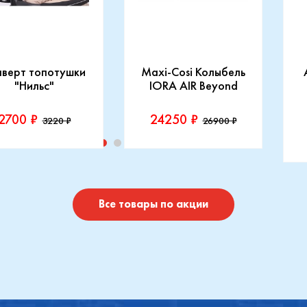
нверт топотушки
Maxi-Cosi Колыбель
"Нильс"
IORA AIR Beyond
2700 ₽
24250 ₽
3220 ₽
26900 ₽
изводитель::
Производитель::
отушки
Maxi-Cosi
П
I
Купить
Купить
Все товары по акции