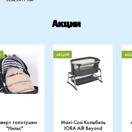
Акции
Я
АКЦИЯ
АК
нверт топотушки
Maxi-Cosi Колыбель
"Нильс"
IORA AIR Beyond