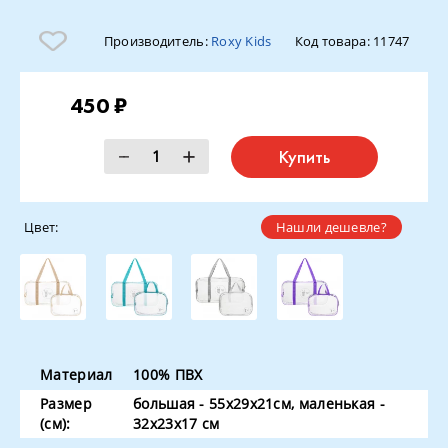
Производитель:
Roxy Kids
Код товара:
11747
450 ₽
Купить
Цвет:
Нашли дешевле?
Материал
100% ПВХ
Размер
большая - 55х29х21см, маленькая -
(см):
32х23х17 см