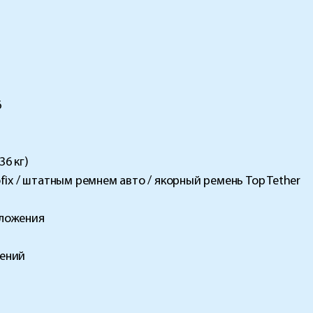
6
36 кг)
ofix / штатным ремнем авто / якорный ремень Top Tether
оложения
жений