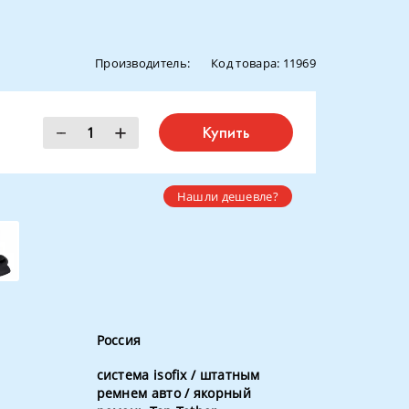
Производитель:
Код товара:
11969
Купить
Нашли дешевле?
Россия
система isofix / штатным
ремнем авто / якорный