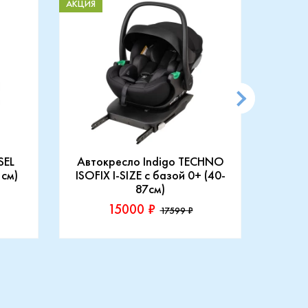
АКЦИЯ
АКЦИЯ
SEL
Автокресло Indigo TECHNO
АВТ
 см)
ISOFIX I-SIZE c базой 0+ (40-
87см)
15000 ₽
17599 ₽
Производитель::
Произ
Indigo
Rant
Купить