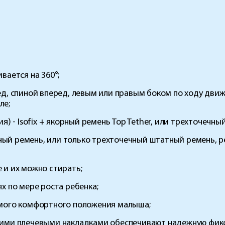
вается на 360°;
ед, спиной вперед, левым или правым боком по ходу движ
ле;
я) - Isofix + якорный ремень Top Tether, или трехточечн
атный ремень, или только трехточечный штатный ремень, р
 и их можно стирать;
х по мере роста ребенка;
амого комфортного положения малыша;
кими плечевыми накладками обеспечивают надежную фик