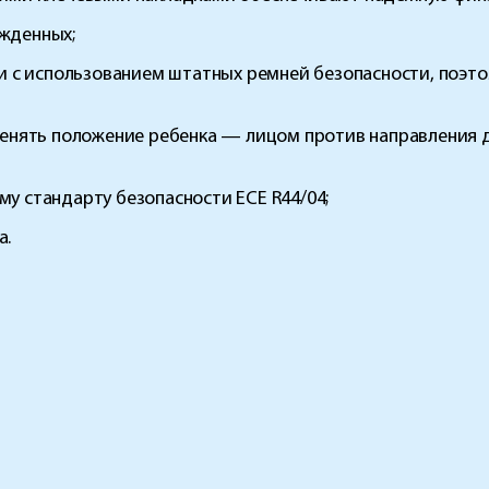
жденных;
ли с использованием штатных ремней безопасности, поэт
менять положение ребенка — лицом против направления дв
у стандарту безопасности ECE R44/04;
а.