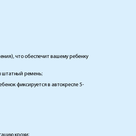
ения), что обеспечит вашему ребенку
ый штатный ремень;
ебенок фиксируется в автокресле 5-
сацию крохи;