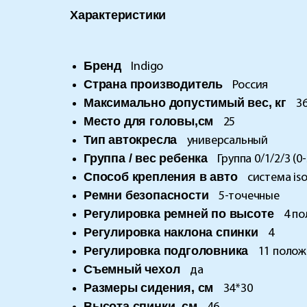
Характеристики
Бренд
Indigo
Страна производитель
Россия
Максимально допустимый вес, кг
3
Место для головы,см
25
Тип автокресла
универсальный
Группа / вес ребенка
Группа 0/1/2/3 (0-
Способ крепления в авто
система is
Ремни безопасности
5-точечные
Регулировка ремней по высоте
4 п
Регулировка наклона спинки
4
Регулировка подголовника
11 поло
Съемный чехол
да
Размеры сидения, см
34*30
Высота спинки, см