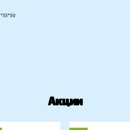
5*53*50
Акции