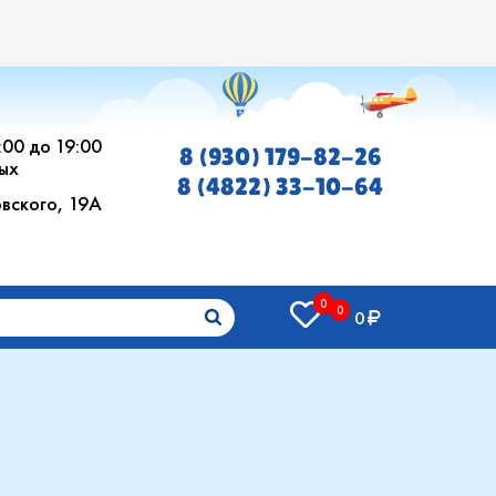
0:00 до 19:00
8 (930) 179-82-26
ых
8 (4822) 33-10-64
овского, 19А
0
0
0