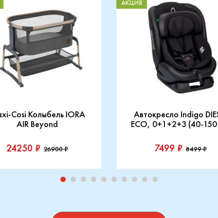
АКЦИЯ
xi-Cosi Колыбель IORA
Автокресло Indigo DIE
AIR Beyond
ECO, 0+1+2+3 (40-150
24250 ₽
7499 ₽
26900 ₽
8499 ₽
зводитель::
Производитель::
-Cosi
Indigo
Купить
Купить