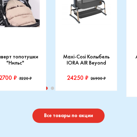
нверт топотушки
Maxi-Cosi Колыбель
"Нильс"
IORA AIR Beyond
2700 ₽
24250 ₽
3220 ₽
26900 ₽
изводитель::
Производитель::
отушки
Maxi-Cosi
П
I
Купить
Купить
Все товары по акции