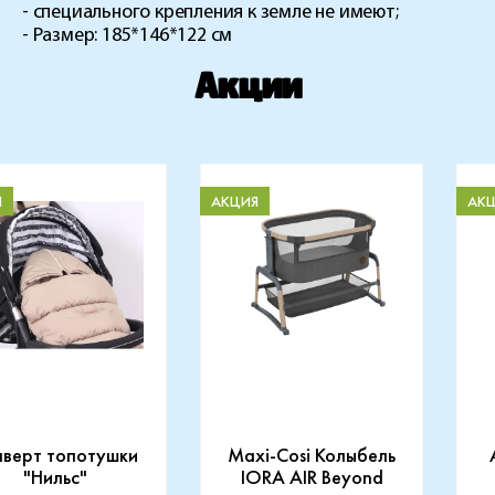
- специального крепления к земле не имеют;
- Размер: 185*146*122 см
Акции
Я
АКЦИЯ
АК
нверт топотушки
Maxi-Cosi Колыбель
"Нильс"
IORA AIR Beyond