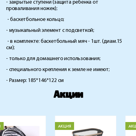
- закрытые ступени (защита ребенка от
проваливания ножек);
- баскетбольное кольцо;
- музыкальный элемент с подсветкой;
- в комплекте: баскетбольный мяч - 1шт. (диам.15
см);
- только для домашнего использования;
- специального крепления к земле не имеют;
- Размер: 185*146*122 см
Акции
Я
АКЦИЯ
АК