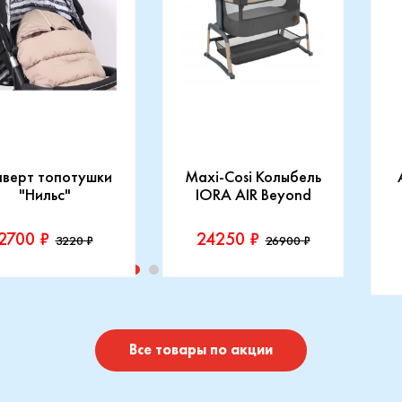
нверт топотушки
Maxi-Cosi Колыбель
"Нильс"
IORA AIR Beyond
2700 ₽
24250 ₽
3220 ₽
26900 ₽
изводитель::
Производитель::
отушки
Maxi-Cosi
П
I
Купить
Купить
Все товары по акции