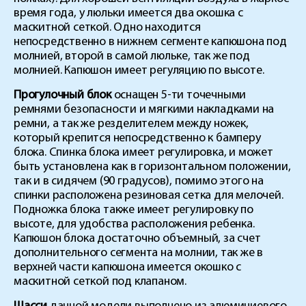
время года, у люльки имеется два окошка с
маскитной сеткой. Одно находится
непосредственно в нижнем сегменте капюшона под
молнией, второй в самой люльке, так же под
молнией. Капюшон имеет регуляцию по высоте.
Прогулочный блок
оснащен 5-ти точечными
ремнями безопасности и мягкими накладками на
ремни, а так же резделителем между ножек,
который крепится непосредственно к бамперу
блока. Спинка блока имеет регулировка, и может
быть установлена как в горизонтальном положении,
так и в сидячем (90 градусов), помимо этого на
спинки расположена резиновая сетка для мелочей.
Подножка блока также имеет регулировку по
высоте, для удобства расположения ребенка.
Капюшон блока достаточно объемный, за счет
дополнительного сегмента на молнии, так же в
верхней части капюшона имеется окошко с
маскитной сеткой под клапаном.