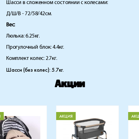
Шасси в сложенном состоянии с колесами:
Д/Ш/В - 72/58/42см.
Вес:
Люлька: 6.25кг.
Прогулочный блок: 4.4кг.
Комплект колес: 2.7кг.
Шасси (без колес): 5.7кг.
Акции
Я
АКЦИЯ
АК