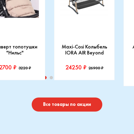
нверт топотушки
Maxi-Cosi Колыбель
"Нильс"
IORA AIR Beyond
2700 ₽
24250 ₽
3220 ₽
26900 ₽
изводитель::
Производитель::
отушки
Maxi-Cosi
П
I
Купить
Купить
Все товары по акции