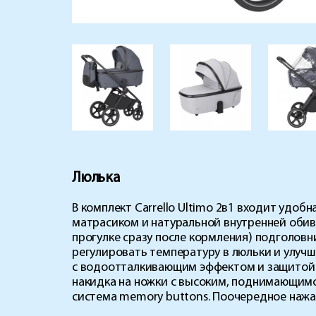
Люлька
В комплект Carrello Ultimo 2в1 входит удо
матрасиком и натуральной внутренней обивк
прогулке сразу после кормления) подголов
регулировать температуру в люльки и улуч
с водоотталкивающим эффектом и защитой от
накидка на ножки с высоким, поднимающимс
система memory buttons. Поочередное нажат