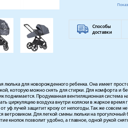
Показ
Вес ребенка
Способы
доставки
бная люлька для новорожденного ребенка. Она имеет прос
ой, которую можно снять для стирки. Для комфорта и бе
ник поднимается. Продуманная вентиляционная система н
шать циркуляцию воздуха внутри коляски в жаркое время
 уф лучей защитит кроху от непогоды. Так же совсем не
я ветровиком. Для легкой смены люльки на прогулочный 
ие кнопок позволит удобно, а главное, одной рукой снят