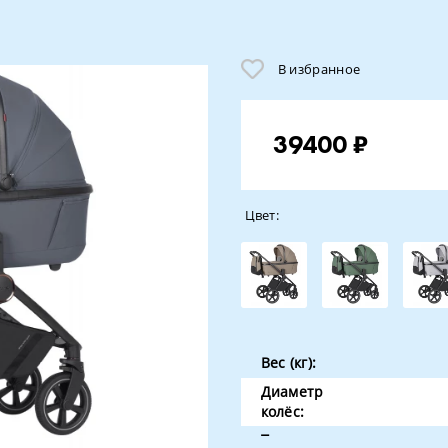
В избранное
39400 ₽
Цвет:
Вес (кг):
Диаметр
колёс:
Тип коляски