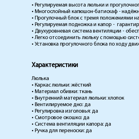
• Регулируемая высота люльки и прогулочно
• Многослойный капюшон-батискаф - надёжн
• Прогулочный блок с тремя положениями н
• Регулируемая подножка и капор - гарант
• Двухуровневая система вентиляции - обес
• Легко отсоединить люльку с помощью сис
• Установка прогулочного блока по ходу дв
Характеристики
Люлька
• Каркас люльки: жёсткий
• Материал обивки: ткань
• Внутренний материал люльки: хлопок
• Вентилируемое дно: да
• Регулировка изголовья: да
• Смотровое окошко: да
• Система вентиляции капора: да
• Ручка для переноски: да