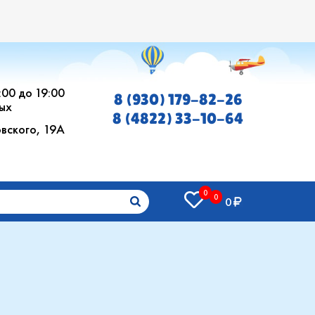
0:00 до 19:00
8 (930) 179-82-26
ых
8 (4822) 33-10-64
овского, 19А
0
0
0