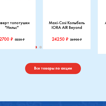
нверт топотушки
Maxi-Cosi Колыбель
"Нильс"
IORA AIR Beyond
2700 ₽
24250 ₽
3220 ₽
26900 ₽
изводитель::
Производитель::
отушки
Maxi-Cosi
П
I
Купить
Купить
Все товары по акции