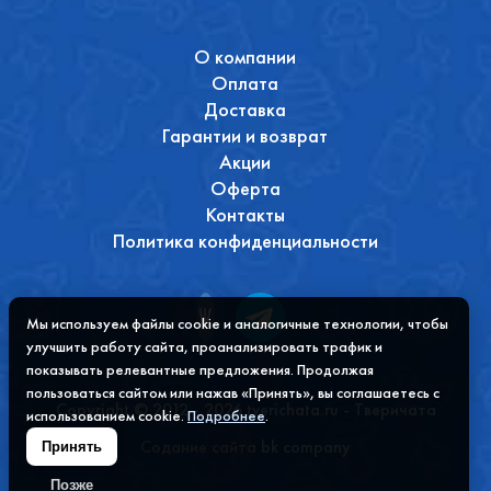
О компании
Оплата
Доставка
Гарантии и возврат
Акции
Оферта
Контакты
Политика конфиденциальности
Мы используем файлы cookie и аналогичные технологии, чтобы
улучшить работу сайта, проанализировать трафик и
показывать релевантные предложения. Продолжая
пользоваться сайтом или нажав «Принять», вы соглашаетесь с
Copyright © 2012 - 2026 tverichata.ru - Тверичата
использованием cookie.
Подробнее
.
Содание сайта
bk company
Принять
Позже