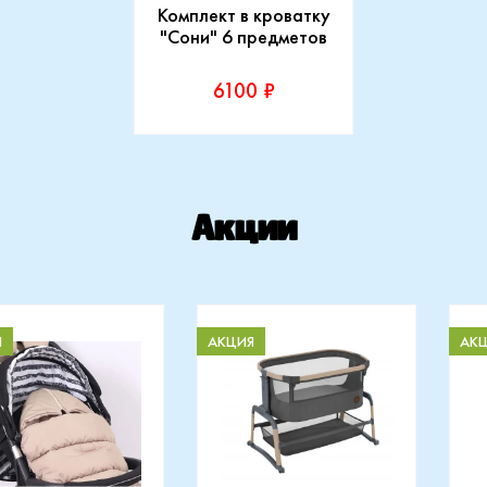
Комплект в кроватку
"Сони" 6 предметов
6100 ₽
Производитель:
Lappetti
Акции
Купить
Я
АКЦИЯ
АК