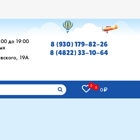
0:00 до 19:00
8 (930) 179-82-26
ых
8 (4822) 33-10-64
овского, 19А
0
0
0