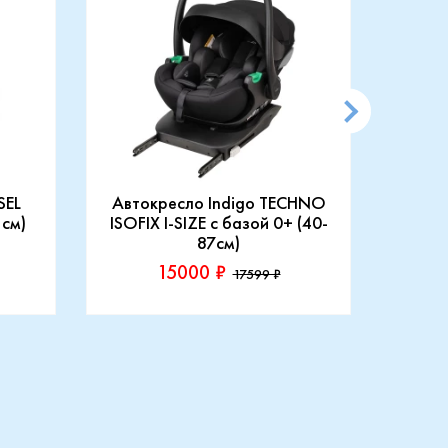
SEL
Автокресло Indigo TECHNO
АВТ
 см)
ISOFIX I-SIZE c базой 0+ (40-
87см)
15000 ₽
17599 ₽
Производитель::
Произ
Indigo
Rant
Купить