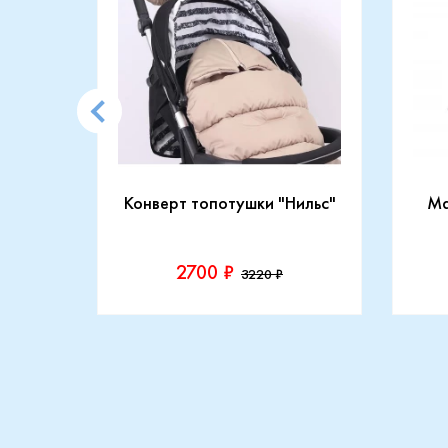
CARRY
Конверт топотушки "Нильс"
Ma
2700 ₽
3220 ₽
Производитель::
Прои
Топотушки
Maxi
Купить