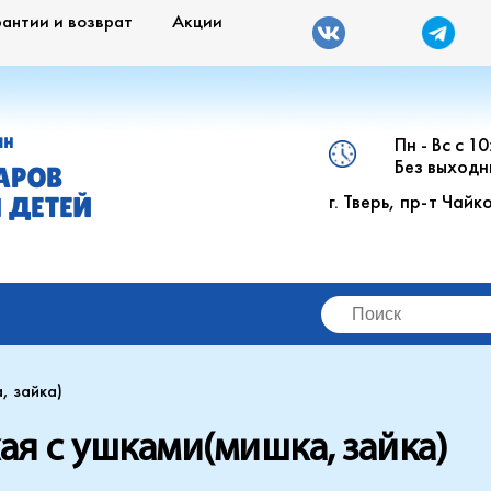
рантии и возврат
Акции
Пн - Вс с 1
ИН
Без выходн
АРОВ
г. Тверь, пр-т Чайк
 ДЕТЕЙ
, зайка)
я с ушками(мишка, зайка)