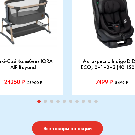
xi-Cosi Колыбель IORA
Автокресло Indigo DIE
AIR Beyond
ECO, 0+1+2+3 (40-150
24250 ₽
7499 ₽
26900 ₽
8499 ₽
зводитель::
Производитель::
-Cosi
Indigo
Купить
Купить
Все товары по акции