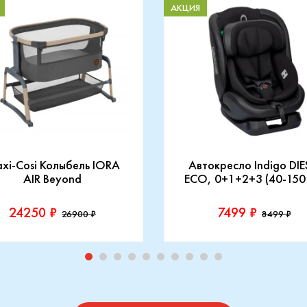
АКЦИЯ
xi-Cosi Колыбель IORA
Автокресло Indigo DIE
AIR Beyond
ECO, 0+1+2+3 (40-150
24250 ₽
7499 ₽
26900 ₽
8499 ₽
зводитель::
Производитель::
-Cosi
Indigo
Купить
Купить