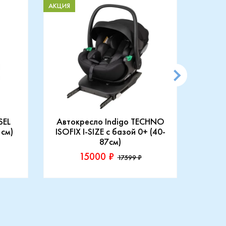
АКЦИЯ
АКЦИЯ
SEL
Автокресло Indigo TECHNO
АВТ
 см)
ISOFIX I-SIZE c базой 0+ (40-
87см)
15000 ₽
17599 ₽
Производитель::
Произ
Indigo
Rant
Купить