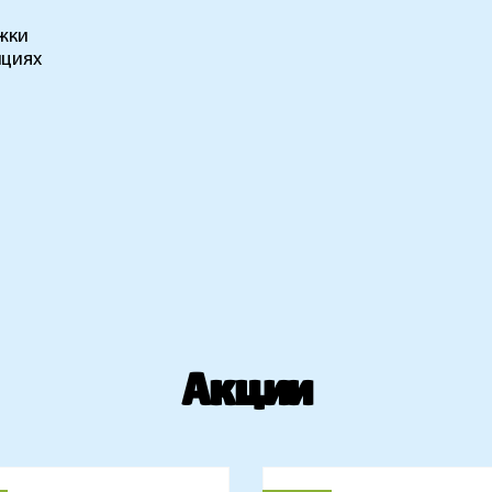
жки
ициях
Акции