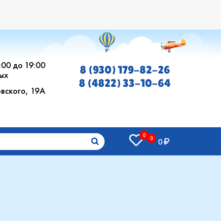
0:00 до 19:00
8 (930) 179-82-26
ых
8 (4822) 33-10-64
овского, 19А
0
0
0