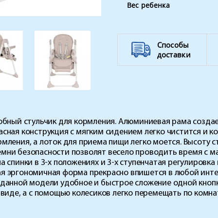
Вес ребенка
Способы
доставки
бный стульчик для кормления. Алюминиевая рама создает
сная конструкция с мягким сидением легко чистится и к
мления, а лоток для приема пищи легко моется. Высоту ст
мни безопасности позволят весело проводить время с ма
а спинки в 3-х положениях и 3-х ступенчатая регулировк
я эргономичная форма прекрасно впишется в любой интер
 данной модели удобное и быстрое сложение одной кнопк
 виде, а с помощью колесиков легко перемещать по комна