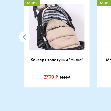
АКЦИЯ
АКЦИЯ
CARRY
Конверт топотушки "Нильс"
Ma
2700 ₽
3220 ₽
Производитель::
Прои
Топотушки
Maxi
Купить