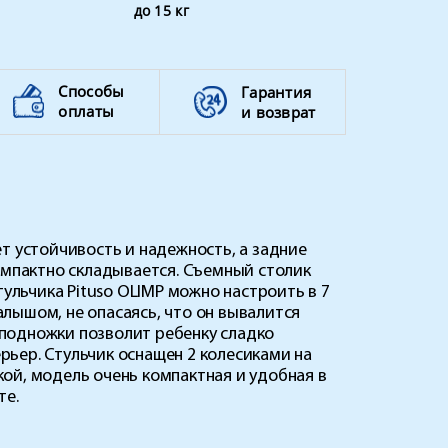
до 15 кг
Способы
Гарантия
оплаты
и возврат
 устойчивость и надежность, а задние
омпактно складывается. Съемный столик
ульчика Pituso OLIMP можно настроить в 7
лышом, не опасаясь, что он вывалится
а подножки позволит ребенку сладко
ьер. Стульчик оснащен 2 колесиками на
ой, модель очень компактная и удобная в
те.