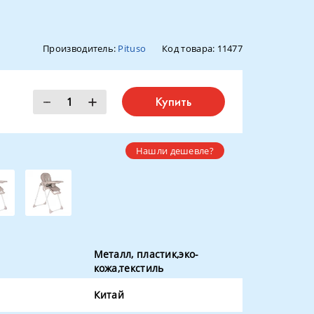
Производитель:
Pituso
Код товара:
11477
Купить
Нашли дешевле?
Металл, пластик,эко-
кожа,текстиль
Китай